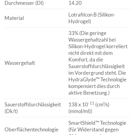
Durchmesser (DI)
14.20
Lotrafilcon B (Silikon-
Material
Hydrogel)
33% (Die geringe
Wassergehaltzahl bei
Silikon-Hydrogel korreliert
nicht direkt mit dem
Komfort, da die
Wassergehalt
Sauerstoffdurchlässigkeit
im Vordergrund steht. Die
HydraGlyde™ Technologie
kompensiert dies durch
aktive Benetzung.)
-11
Sauerstoffdurchlässigkeit
138 x 10
(cm²/s)
(Dk/t)
(mmol/ml))
SmartShield™ Technologie
Oberflächentechnologie
(für Widerstand gegen