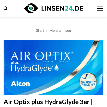
Zum
Inhalt
springen
Start
»
Monatslinsen
Air Optix plus HydraGlyde 3er |