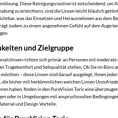
enlösung. Diese Reinigungsroutine ist entscheidend, um A
bung zu erleichtern, sind die Linsen leicht bläulich getön
 sichtbar, was das Einsetzen und Herausnehmen aus dem Beh
trägt zudem zu einem angenehmen Gefühl auf dem Auge bei 
gen.
hkeiten und Zielgruppe
onatslinsen richten sich primär an Personen mit moderate
n Tragekomfort und Sehqualität stellen. Ob Sie im Büro arb
 möchten – diese Linsen sind darauf ausgelegt, Ihnen jederz
 die bisher mit herkömmlichen weichen Linsen Unzufriede
ren haben, finden in den PureVision Toric eine überzeugen
gen oder in Umgebungen mit anspruchsvollen Bedingungen (
Material und Design Vorteile.