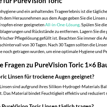
 für PureVision Toric
nhygiene und ein anhaltendes Trageerlebnis ist die täglich
ach dem Herausnehmen aus dem Auge geben Sie die Linsen a
 Tropfen einer geeigneten
All-in-One-Lösung
. Spülen Sie d
blagerungen und Rückstände zu entfernen. Lagern Sie die 
 frischer Pflegelösung gefüllt ist. Beachten Sie immer die
hintervall von 30 Tagen. Nach 30 Tagen sollten die Linsen
ie noch getragen wurden, um eine optimale Hygiene und P
te Fragen zu PureVision Toric 1×6 B
ric Linsen für trockene Augen geeignet?
c Linsen sind aufgrund ihres Silikon-Hydrogel-Materials Ba
. Das Material bindet Feuchtigkeit effektiv und reduziert 
 PureVision Toric Linsen täglich tragen?