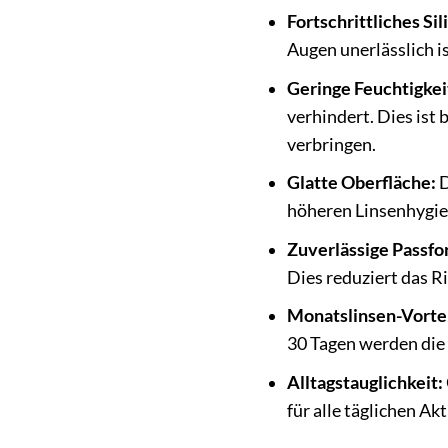
Fortschrittliches Si
Augen unerlässlich is
Geringe Feuchtigkei
verhindert. Dies ist 
verbringen.
Glatte Oberfläche:
D
höheren Linsenhygie
Zuverlässige Passfo
Dies reduziert das R
Monatslinsen-Vortei
30 Tagen werden die 
Alltagstauglichkeit:
für alle täglichen Akt