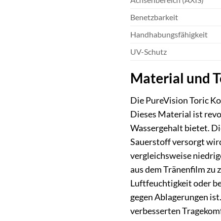
Benetzbarkeit
Handhabungsfähigkeit
UV-Schutz
Material und 
Die PureVision Toric Ko
Dieses Material ist rev
Wassergehalt bietet. Di
Sauerstoff versorgt wir
vergleichsweise niedrig
aus dem Tränenfilm zu 
Luftfeuchtigkeit oder be
gegen Ablagerungen ist.
verbesserten Tragekomf