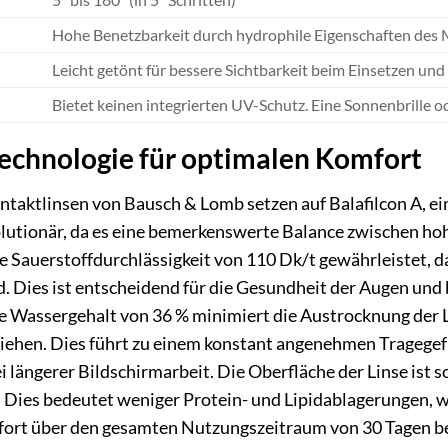
Hohe Benetzbarkeit durch hydrophile Eigenschaften des M
Leicht getönt für bessere Sichtbarkeit beim Einsetzen u
Bietet keinen integrierten UV-Schutz. Eine Sonnenbrille 
Technologie für optimalen Komfort
ntaktlinsen von Bausch & Lomb setzen auf Balafilcon A, ein
olutionär, da es eine bemerkenswerte Balance zwischen ho
e Sauerstoffdurchlässigkeit von 110 Dk/t gewährleistet, 
d. Dies ist entscheidend für die Gesundheit der Augen und
e Wassergehalt von 36 % minimiert die Austrocknung der L
ziehen. Dies führt zu einem konstant angenehmen Tragegef
i längerer Bildschirmarbeit. Die Oberfläche der Linse ist s
 Dies bedeutet weniger Protein- und Lipidablagerungen, w
ort über den gesamten Nutzungszeitraum von 30 Tagen be