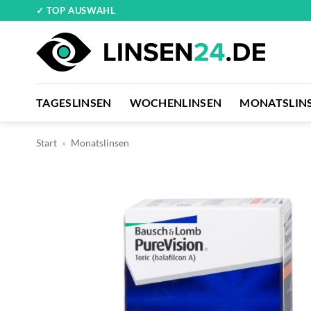
Zum
✓ TOP AUSWAHL
Inhalt
springen
TAGESLINSEN
WOCHENLINSEN
MONATSLIN
Start
»
Monatslinsen