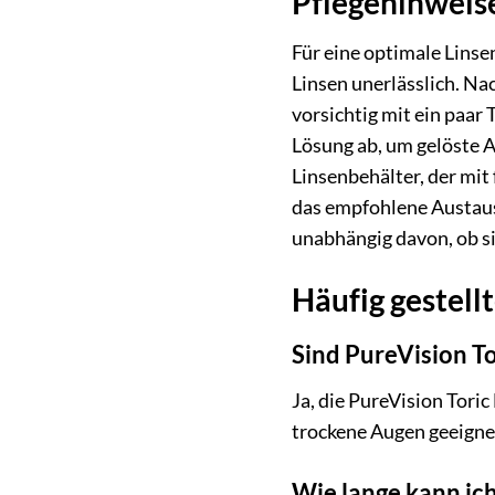
Pflegehinweise
Für eine optimale Linse
Linsen unerlässlich. N
vorsichtig mit ein paar
Lösung ab, um gelöste A
Linsenbehälter, der mit
das empfohlene Austausc
unabhängig davon, ob s
Häufig gestell
Sind PureVision To
Ja, die PureVision Tori
trockene Augen geeignet
Wie lange kann ich