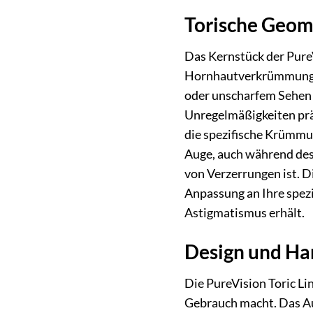
Torische Geome
Das Kernstück der PureV
Hornhautverkrümmung g
oder unscharfem Sehen in
Unregelmäßigkeiten prä
die spezifische Krümmun
Auge, auch während des 
von Verzerrungen ist. Di
Anpassung an Ihre spezif
Astigmatismus erhält.
Design und Ha
Die PureVision Toric Li
Gebrauch macht. Das Aus