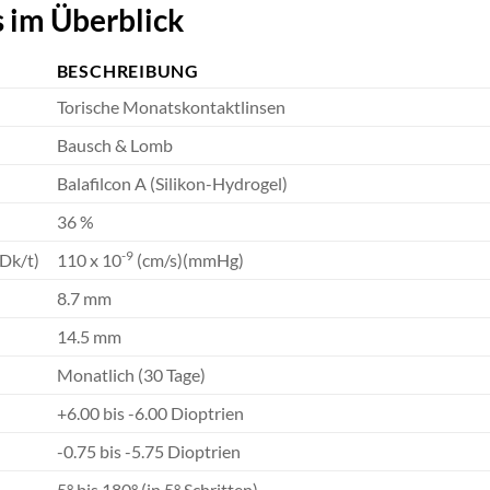
 im Überblick
BESCHREIBUNG
Torische Monatskontaktlinsen
Bausch & Lomb
Balafilcon A (Silikon-Hydrogel)
36 %
-9
(Dk/t)
110 x 10
(cm/s)(mmHg)
8.7 mm
14.5 mm
Monatlich (30 Tage)
+6.00 bis -6.00 Dioptrien
-0.75 bis -5.75 Dioptrien
5° bis 180° (in 5° Schritten)