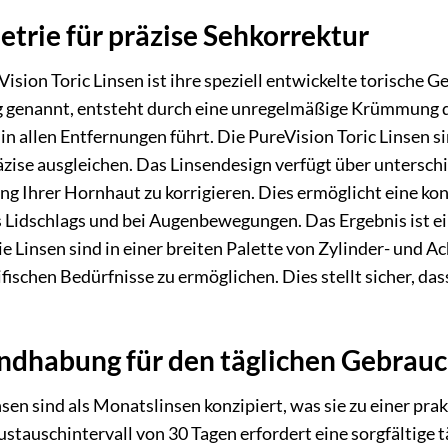
trie für präzise Sehkorrektur
ision Toric Linsen ist ihre speziell entwickelte torische 
enannt, entsteht durch eine unregelmäßige Krümmung der
 allen Entfernungen führt. Die PureVision Toric Linsen sin
zise ausgleichen. Das Linsendesign verfügt über untersch
g Ihrer Hornhaut zu korrigieren. Dies ermöglicht eine kon
Lidschlags und bei Augenbewegungen. Das Ergebnis ist ein
e Linsen sind in einer breiten Palette von Zylinder- und A
ischen Bedürfnisse zu ermöglichen. Dies stellt sicher, das
ndhabung für den täglichen Gebrau
nsen sind als Monatslinsen konzipiert, was sie zu einer pr
tauschintervall von 30 Tagen erfordert eine sorgfältige t