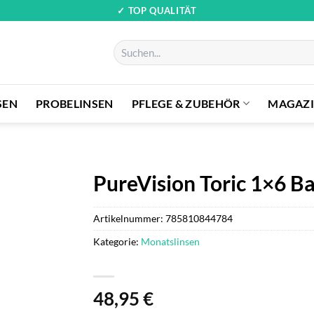
✓ TOP QUALITÄT
Suchen
nach:
SEN
PROBELINSEN
PFLEGE & ZUBEHÖR
MAGAZ
PureVision Toric 1×6 B
Artikelnummer:
785810844784
Kategorie:
Monatslinsen
48,95
€