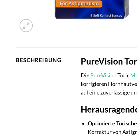
PureVision Tor
BESCHREIBUNG
Die
PureVision
Toric
Mo
korrigieren Hornhautve
auf eine zuverlässige u
Herausragende 
Optimierte Torisch
Korrektur von Astigm