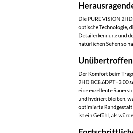
Herausragende
Die PURE VISION 2H
optische Technologie, di
Detailerkennung und der
natürlichen Sehen so n
Unübertroffen
Der Komfort beim Trage
2HD BC8.6DPT+3,00 setz
eine exzellente Sauerst
und hydriert bleiben, w
optimierte Randgestaltu
ist ein Gefühl, als würd
Fortschrittlic