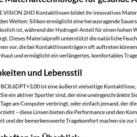
 VISION 2HD Kontaktlinsen bildet ihr innovatives Materi
iden Welten: Silikon ermöglicht eine herausragende Sauers
sslich ist, während der Hydrogel-Anteil für einen hohen 
rgt. Dieses Materialprofil unterstützt die natürliche Fe
n vor, die bei Kontaktlinsenträgern oft auftreten können.
haut und ermöglicht ein verlängertes, komfortables Trage
keiten und Lebensstil
8.6DPT+3,00 ist eine äußerst vielseitige Kontaktlinse, d
Sie ein aktiver Sportler sind, der eine uneingeschränkte S
e Tage am Computer verbringt, oder einfach jemand, der d
rzieht – diese Linsen bieten die Performance und den Komf
it und der bemerkenswerte Tragekomfort machen sie zur id