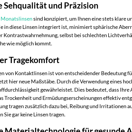
 Sehqualität und Präzision
D
Monatslinsen
sind konzipiert, um Ihnen eine stets klare u
e in diese Linsen integriert ist, minimiert sphärische Aber
 Kontrastwahrnehmung, selbst bei schlechten Lichtverhält
ahe wie möglich kommt.
er Tragekomfort
n von Kontaktlinsen ist von entscheidender Bedeutung fü
t hier neue Maßstäbe. Durch die Verwendung eines hoch
offdurchlässigkeit gewährleistet. Dies bedeutet, dass Ihre
as Trockenheit und Ermüdungserscheinungen effektiv entge
ng tragen zusätzlich dazu bei, Reibung und Irritationen a
en Sie gar keine Linsen tragen.
he Materialtechnologie für gesunde 