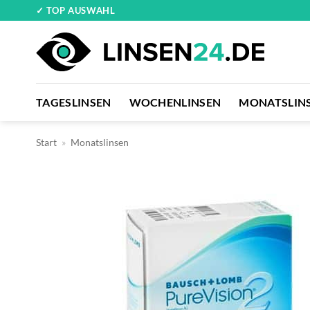
Zum
✓ TOP AUSWAHL
Inhalt
springen
TAGESLINSEN
WOCHENLINSEN
MONATSLIN
Start
»
Monatslinsen