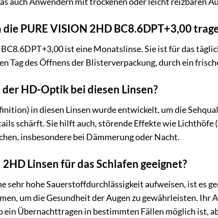
as auch Anwendern mit trockenen oder leicht reizbaren 
ch die PURE VISION 2HD BC8.6DPT+3,00 trag
.6DPT+3,00 ist eine Monatslinse. Sie ist für das täglich
n Tag des Öffnens der Blisterverpackung, durch ein frisch
l der HD-Optik bei diesen Linsen?
nition) in diesen Linsen wurde entwickelt, um die Sehqua
ls schärft. Sie hilft auch, störende Effekte wie Lichthöfe
lichen, insbesondere bei Dämmerung oder Nacht.
2HD Linsen für das Schlafen geeignet?
e sehr hohe Sauerstoffdurchlässigkeit aufweisen, ist es g
en, um die Gesundheit der Augen zu gewährleisten. Ihr Au
ein Übernachttragen in bestimmten Fällen möglich ist, abe