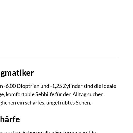
tigmatiker
n -6,00 Dioptrien und -1,25 Zylinder sind die ideale
e, komfortable Sehhilfe für den Alltag suchen.
glichen ein scharfes, ungetrübtes Sehen.
chärfe
zerrtem Sehen in allen Entfernungen. Die