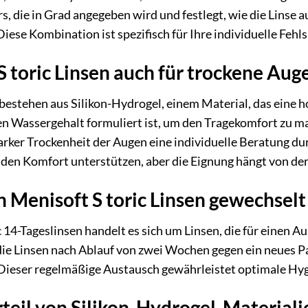
s, die in Grad angegeben wird und festlegt, wie die Linse
Diese Kombination ist spezifisch für Ihre individuelle Fehls
S toric Linsen auch für trockene Aug
 bestehen aus Silikon-Hydrogel, einem Material, das eine h
 Wassergehalt formuliert ist, um den Tragekomfort zu ma
 starker Trockenheit der Augen eine individuelle Beratung d
 den Komfort unterstützen, aber die Eignung hängt von der 
 Menisoft S toric Linsen gewechsel
c 14-Tageslinsen handelt es sich um Linsen, die für einen 
die Linsen nach Ablauf von zwei Wochen gegen ein neues P
 Dieser regelmäßige Austausch gewährleistet optimale Hyg
rteil von Silikon-Hydrogel-Materiali