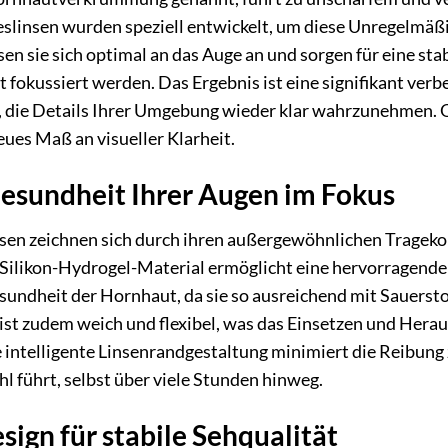
eslinsen wurden speziell entwickelt, um diese Unregelmäß
en sie sich optimal an das Auge an und sorgen für eine sta
t fokussiert werden. Das Ergebnis ist eine signifikant ver
t, die Details Ihrer Umgebung wieder klar wahrzunehmen. 
eues Maß an visueller Klarheit.
esundheit Ihrer Augen im Fokus
nsen zeichnen sich durch ihren außergewöhnlichen Tragekom
Silikon-Hydrogel-Material ermöglicht eine hervorragende 
sundheit der Hornhaut, da sie so ausreichend mit Sauerst
 ist zudem weich und flexibel, was das Einsetzen und Her
e intelligente Linsenrandgestaltung minimiert die Reibung
l führt, selbst über viele Stunden hinweg.
sign für stabile Sehqualität