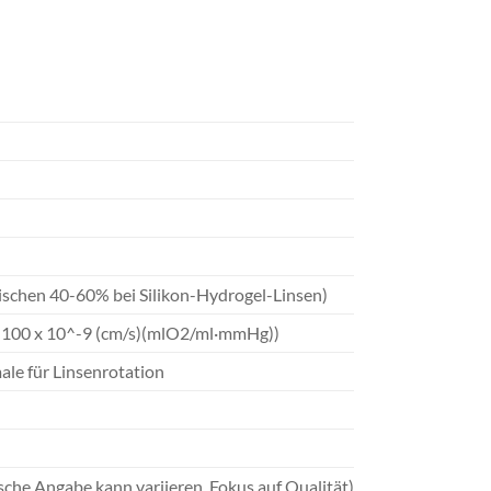
ischen 40-60% bei Silikon-Hydrogel-Linsen)
> 100 x 10^-9 (cm/s)(mlO2/ml·mmHg))
ale für Linsenrotation
ische Angabe kann variieren, Fokus auf Qualität)