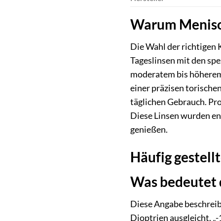
Warum Menisoft
Die Wahl der richtigen 
Tageslinsen mit den sp
moderatem bis höherem 
einer präzisen torisch
täglichen Gebrauch. Prof
Diese Linsen wurden ent
genießen.
Häufig gestell
Was bedeutet d
Diese Angabe beschreibt 
Dioptrien ausgleicht. „-