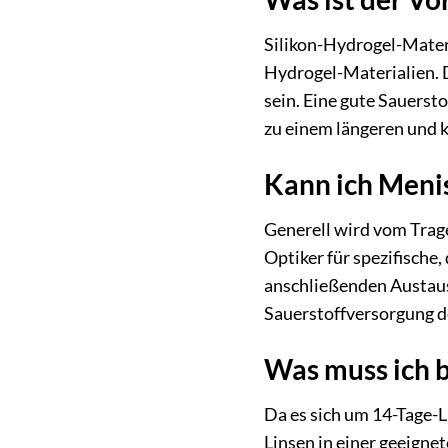
Silikon-Hydrogel-Materi
Hydrogel-Materialien. D
sein. Eine gute Sauers
zu einem längeren und 
Kann ich Menis
Generell wird vom Trag
Optiker für spezifische,
anschließenden Austaus
Sauerstoffversorgung d
Was muss ich b
Da es sich um 14-Tage-L
Linsen in einer geeign