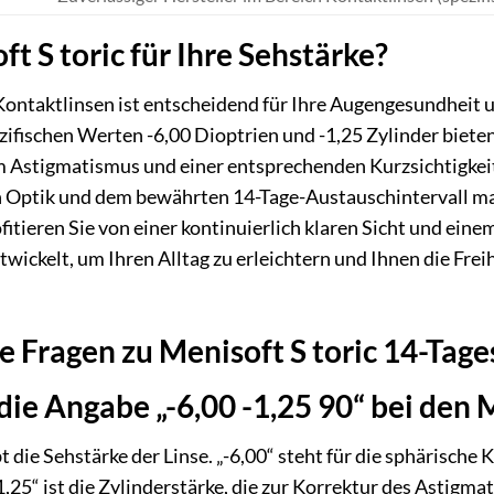
 S toric für Ihre Sehstärke?
Kontaktlinsen ist entscheidend für Ihre Augengesundheit u
ezifischen Werten -6,00 Dioptrien und -1,25 Zylinder bie
Astigmatismus und einer entsprechenden Kurzsichtigkeit.
en Optik und dem bewährten 14-Tage-Austauschintervall ma
itieren Sie von einer kontinuierlich klaren Sicht und eine
wickelt, um Ihren Alltag zu erleichtern und Ihnen die Fre
te Fragen zu Menisoft S toric 14-Tage
ie Angabe „-6,00 -1,25 90“ bei den M
die Sehstärke der Linse. „-6,00“ steht für die sphärische K
1,25“ ist die Zylinderstärke, die zur Korrektur des Astigmat