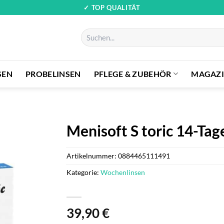
✓ TOP QUALITÄT
Suchen
nach:
SEN
PROBELINSEN
PFLEGE & ZUBEHÖR
MAGAZ
Menisoft S toric 14-Tag
Artikelnummer:
0884465111491
Kategorie:
Wochenlinsen
39,90
€