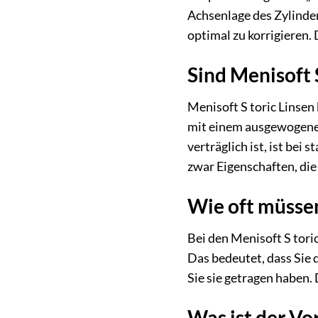
Achsenlage des Zylinder
optimal zu korrigieren. 
Sind Menisoft 
Menisoft S toric Linsen
mit einem ausgewogenen
verträglich ist, ist bei
zwar Eigenschaften, die
Wie oft müssen
Bei den Menisoft S tori
Das bedeutet, dass Sie 
Sie sie getragen haben.
Was ist der Vo