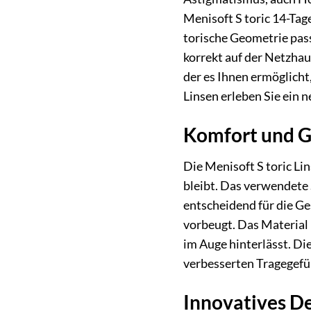
Menisoft S toric 14-Tag
torische Geometrie pass
korrekt auf der Netzhau
der es Ihnen ermöglich
Linsen erleben Sie ein n
Komfort und G
Die Menisoft S toric Li
bleibt. Das verwendete 
entscheidend für die Ge
vorbeugt. Das Material
im Auge hinterlässt. Di
verbesserten Tragegefüh
Innovatives De