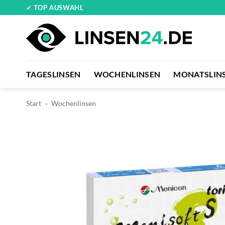
Zum
✓ TOP AUSWAHL
Inhalt
springen
TAGESLINSEN
WOCHENLINSEN
MONATSLIN
Start
»
Wochenlinsen