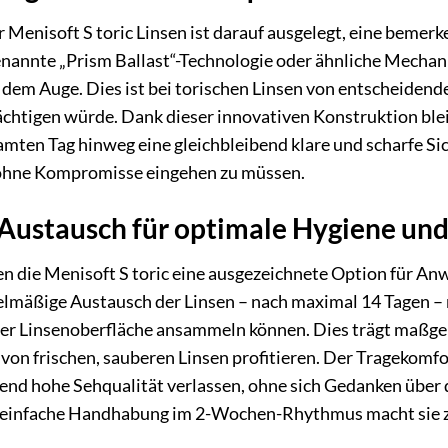
r Menisoft S toric Linsen ist darauf ausgelegt, eine bemerk
enannte „Prism Ballast“-Technologie oder ähnliche Mechan
 dem Auge. Dies ist bei torischen Linsen von entscheidend
htigen würde. Dank dieser innovativen Konstruktion bleib
mten Tag hinweg eine gleichbleibend klare und scharfe Sicht
 ohne Kompromisse eingehen zu müssen.
Austausch für optimale Hygiene un
en die Menisoft S toric eine ausgezeichnete Option für An
elmäßige Austausch der Linsen – nach maximal 14 Tagen –
 der Linsenoberfläche ansammeln können. Dies trägt maßge
it von frischen, sauberen Linsen profitieren. Der Tragekom
ibend hohe Sehqualität verlassen, ohne sich Gedanken über
einfache Handhabung im 2-Wochen-Rhythmus macht sie zu 