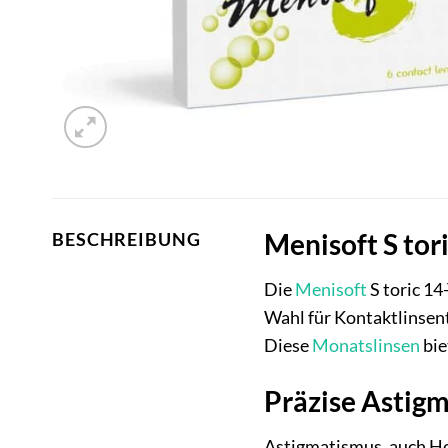
Menisoft S tori
BESCHREIBUNG
Die
Menisoft
S toric 14
Wahl für Kontaktlinsent
Diese
Monatslinsen
bie
Präzise Astigm
Astigmatismus, auch Ho