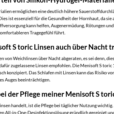
alien ermöglichen eine deutlich höhere Sauerstoffdurchlä
ies ist essenziell für die Gesundheit der Hornhaut, da sie
toffversorgung kann helfen, Augenermüdung, Rötungen und 
komfortableren Tragegefühl führt.
oft S toric Linsen auch über Nacht t
en von Weichlinsen über Nacht abgeraten, es sei denn, di
 dafür zugelassene Linsen empfohlen. Die Menisoft S toric 
ch konzipiert. Das Schlafen mit Linsen kann das Risiko v
es Auges beeinträchtigen.
ei der Pflege meiner Menisoft S tori
insen handelt, ist die Pflege bei täglicher Nutzung wich
eten All-in-One-Desinfektionslösung gründlich gereinigt 