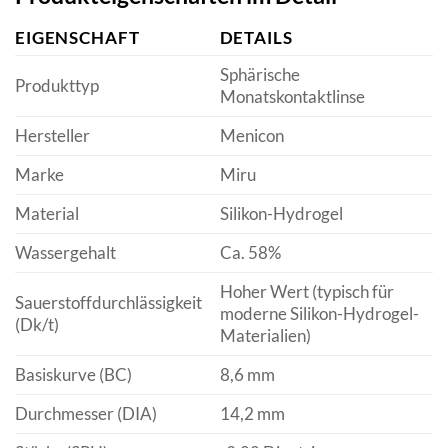
EIGENSCHAFT
DETAILS
Sphärische
Produkttyp
Monatskontaktlinse
Hersteller
Menicon
Marke
Miru
Material
Silikon-Hydrogel
Wassergehalt
Ca. 58%
Hoher Wert (typisch für
Sauerstoffdurchlässigkeit
moderne Silikon-Hydrogel-
(Dk/t)
Materialien)
Basiskurve (BC)
8,6 mm
Durchmesser (DIA)
14,2 mm