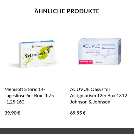
ÄHNLICHE PRODUKTE
Menisoft S toric 14-
ACUVUE Oasys for
Tageslinse 6er Box -1,75
Astigmatism 12er Box 1×12
-1,25 160
Johnson & Johnson
39,90
€
69,95
€