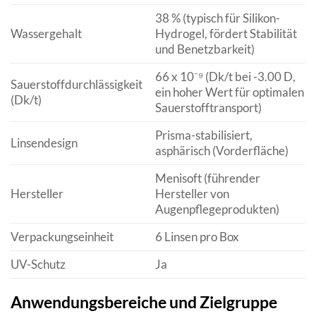
38 % (typisch für Silikon-
Wassergehalt
Hydrogel, fördert Stabilität
und Benetzbarkeit)
66 x 10⁻⁹ (Dk/t bei -3.00 D,
Sauerstoffdurchlässigkeit
ein hoher Wert für optimalen
(Dk/t)
Sauerstofftransport)
Prisma-stabilisiert,
Linsendesign
asphärisch (Vorderfläche)
Menisoft (führender
Hersteller
Hersteller von
Augenpflegeprodukten)
Verpackungseinheit
6 Linsen pro Box
UV-Schutz
Ja
Anwendungsbereiche und Zielgruppe