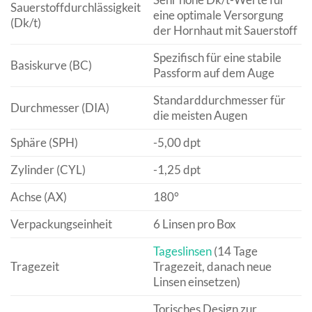
Sauerstoffdurchlässigkeit
eine optimale Versorgung
(Dk/t)
der Hornhaut mit Sauerstoff
Spezifisch für eine stabile
Basiskurve (BC)
Passform auf dem Auge
Standarddurchmesser für
Durchmesser (DIA)
die meisten Augen
Sphäre (SPH)
-5,00 dpt
Zylinder (CYL)
-1,25 dpt
Achse (AX)
180°
Verpackungseinheit
6 Linsen pro Box
Tageslinsen
(14 Tage
Tragezeit
Tragezeit, danach neue
Linsen einsetzen)
Torisches Design zur