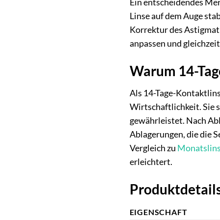
Ein entscheidendes Merkm
Linse auf dem Auge stabi
Korrektur des Astigmati
anpassen und gleichzeit
Warum 14-Tage-
Als 14-Tage-Kontaktlins
Wirtschaftlichkeit. Sie
gewährleistet. Nach Abl
Ablagerungen, die die 
Vergleich zu
Monatslin
erleichtert.
Produktdetails
EIGENSCHAFT