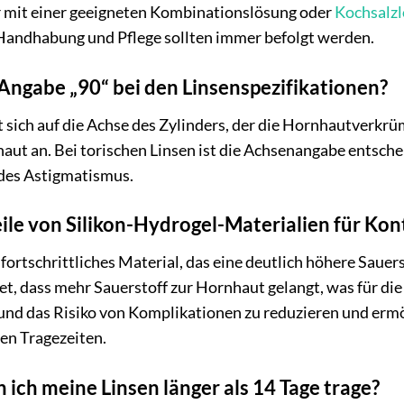
r mit einer geeigneten Kombinationslösung oder
Kochsalz
Handhabung und Pflege sollten immer befolgt werden.
Angabe „90“ bei den Linsenspezifikationen?
 sich auf die Achse des Zylinders, der die Hornhautverkrüm
aut an. Bei torischen Linsen ist die Achsenangabe entsche
 des Astigmatismus.
ile von Silikon-Hydrogel-Materialien für Kon
n fortschrittliches Material, das eine deutlich höhere Saue
t, dass mehr Sauerstoff zur Hornhaut gelangt, was für die A
und das Risiko von Komplikationen zu reduzieren und erm
en Tragezeiten.
 ich meine Linsen länger als 14 Tage trage?