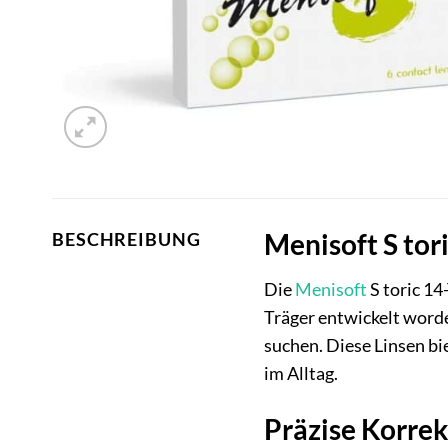
Menisoft S tor
BESCHREIBUNG
Die
Menisoft
S toric 14
Träger entwickelt worde
suchen. Diese Linsen b
im Alltag.
Präzise Korrek