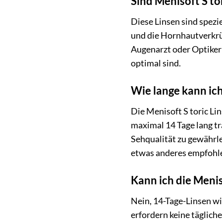
Sind Menisoft S to
Diese Linsen sind spezie
und die Hornhautverkrüm
Augenarzt oder Optiker 
optimal sind.
Wie lange kann ich
Die Menisoft S toric Lin
maximal 14 Tage lang tr
Sehqualität zu gewährle
etwas anderes empfohl
Kann ich die Menis
Nein, 14-Tage-Linsen wie
erfordern keine täglich