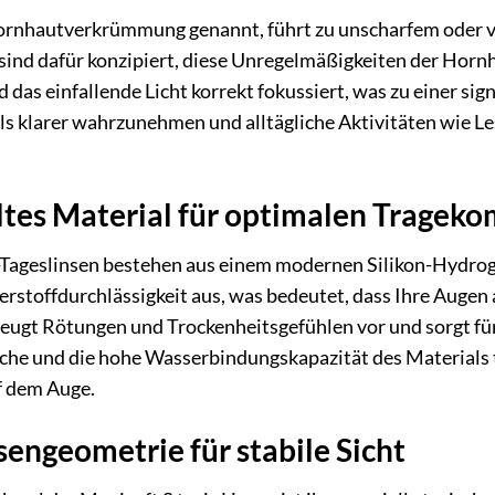
rnhautverkrümmung genannt, führt zu unscharfem oder ve
 sind dafür konzipiert, diese Unregelmäßigkeiten der Hornh
das einfallende Licht korrekt fokussiert, was zu einer sig
ls klarer wahrzunehmen und alltägliche Aktivitäten wie L
tes Material für optimalen Trageko
-Tageslinsen bestehen aus einem modernen Silikon-Hydroge
rstoffdurchlässigkeit aus, was bedeutet, dass Ihre Augen
beugt Rötungen und Trockenheitsgefühlen vor und sorgt f
äche und die hohe Wasserbindungskapazität des Materials 
f dem Auge.
sengeometrie für stabile Sicht