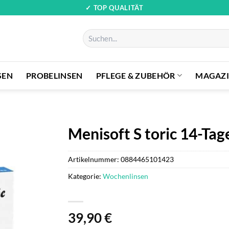
✓ TOP QUALITÄT
Suchen
nach:
SEN
PROBELINSEN
PFLEGE & ZUBEHÖR
MAGAZ
Menisoft S toric 14-Tag
Artikelnummer:
0884465101423
Kategorie:
Wochenlinsen
39,90
€