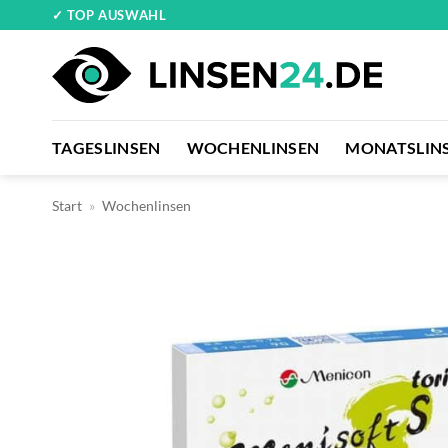
Zum
✓ TOP AUSWAHL
Inhalt
springen
TAGESLINSEN
WOCHENLINSEN
MONATSLIN
Start
»
Wochenlinsen