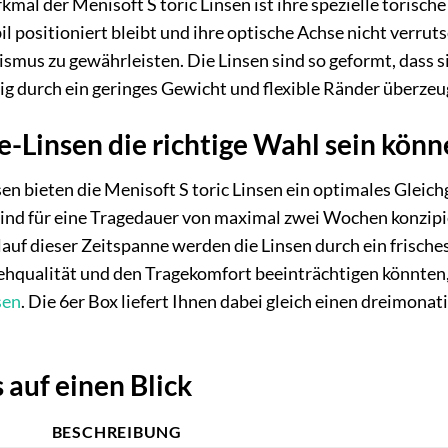
al der Menisoft S toric Linsen ist ihre spezielle torische
l positioniert bleibt und ihre optische Achse nicht verrutsc
smus zu gewährleisten. Die Linsen sind so geformt, dass 
ig durch ein geringes Gewicht und flexible Ränder überzeu
Linsen die richtige Wahl sein könn
en bieten die Menisoft S toric Linsen ein optimales Glei
 sind für eine Tragedauer von maximal zwei Wochen konzipi
auf dieser Zeitspanne werden die Linsen durch ein frisches 
Sehqualität und den Tragekomfort beeinträchtigen könnte
sen
. Die 6er Box liefert Ihnen dabei gleich einen dreimonat
 auf einen Blick
BESCHREIBUNG