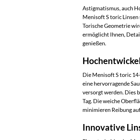
Astigmatismus, auch Ho
Menisoft S toric Linsen
Torische Geometrie wird 
ermöglicht Ihnen, Detai
genießen.
Hochentwickel
Die Menisoft S toric 14
eine hervorragende Saue
versorgt werden. Dies 
Tag. Die weiche Oberfl
minimieren Reibung au
Innovative Lin