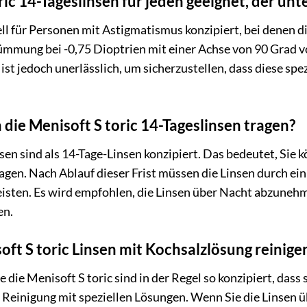
ric 14-Tageslinsen für jeden geeignet, der un
ll für Personen mit Astigmatismus konzipiert, bei denen di
mung bei -0,75 Dioptrien mit einer Achse von 90 Grad vor
ist jedoch unerlässlich, um sicherzustellen, dass diese sp
 die Menisoft S toric 14-Tageslinsen tragen?
sen sind als 14-Tage-Linsen konzipiert. Das bedeutet, Sie k
agen. Nach Ablauf dieser Frist müssen die Linsen durch ei
isten. Es wird empfohlen, die Linsen über Nacht abzunehme
en.
oft S toric Linsen mit Kochsalzlösung reinige
 die Menisoft S toric sind in der Regel so konzipiert, das
e Reinigung mit speziellen Lösungen. Wenn Sie die Linsen