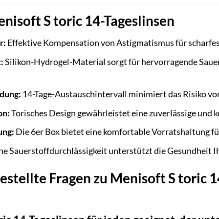
enisoft S toric 14-Tageslinsen
r:
Effektive Kompensation von Astigmatismus für scharfes 
:
Silikon-Hydrogel-Material sorgt für hervorragende Sau
dung:
14-Tage-Austauschintervall minimiert das Risiko vo
on:
Torisches Design gewährleistet eine zuverlässige und k
ung:
Die 6er Box bietet eine komfortable Vorratshaltung f
e Sauerstoffdurchlässigkeit unterstützt die Gesundheit I
stellte Fragen zu Menisoft S toric 1