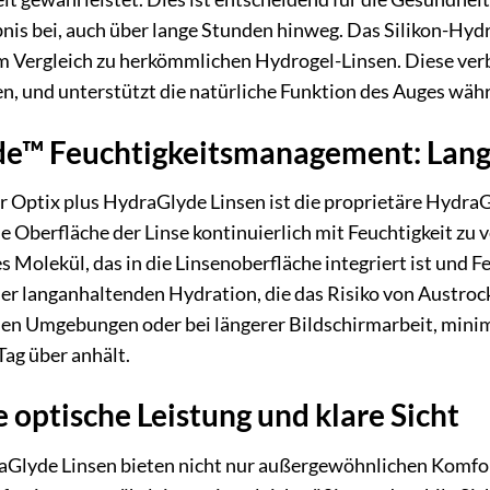
s bei, auch über lange Stunden hinweg. Das Silikon-Hydro
m Vergleich zu herkömmlichen Hydrogel-Linsen. Diese verb
n, und unterstützt die natürliche Funktion des Auges wäh
e™ Feuchtigkeitsmanagement: Lang
r Optix plus HydraGlyde Linsen ist die proprietäre Hydra
e Oberfläche der Linse kontinuierlich mit Feuchtigkeit zu 
 Molekül, das in die Linsenoberfläche integriert ist und Fe
einer langanhaltenden Hydration, die das Risiko von Aus
en Umgebungen oder bei längerer Bildschirmarbeit, minimi
Tag über anhält.
optische Leistung und klare Sicht
aGlyde Linsen bieten nicht nur außergewöhnlichen Komfort