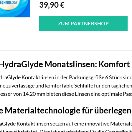
39,90
€
ZUM PARTNERSHOP
 HydraGlyde Monatslinsen: Komfort 
raGlyde Kontaktlinsen in der Packungsgröße 6 Stück sind 
eine zuverlässige und komfortable Sehhilfe für den täglic
sser von 14.20 mm bieten diese Linsen eine optimale Pas
he Materialtechnologie für überlege
aGlyde Kontaktlinsen setzen auf eine innovative Material
it gewährleistet. Dies ist entscheidend für die Gesundhei