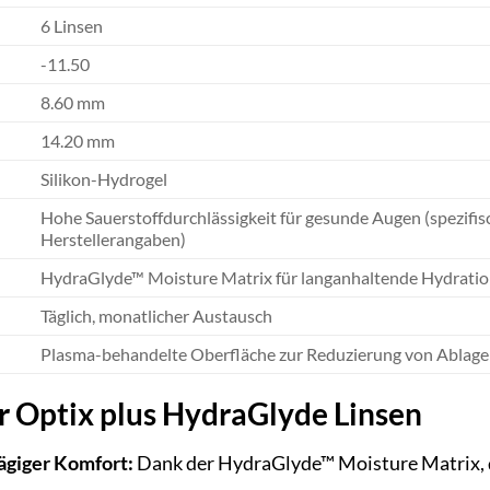
6 Linsen
-11.50
8.60 mm
14.20 mm
Silikon-Hydrogel
Hohe Sauerstoffdurchlässigkeit für gesunde Augen (spezifis
Herstellerangaben)
HydraGlyde™ Moisture Matrix für langanhaltende Hydrati
Täglich, monatlicher Austausch
Plasma-behandelte Oberfläche zur Reduzierung von Ablag
ir Optix plus HydraGlyde Linsen
ägiger Komfort:
Dank der HydraGlyde™ Moisture Matrix, di