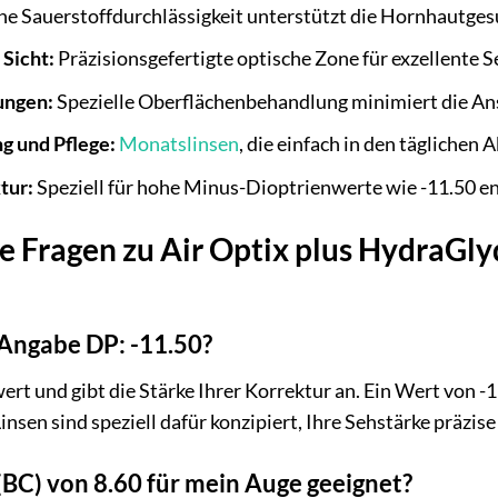
e Sauerstoffdurchlässigkeit unterstützt die Hornhautges
 Sicht:
Präzisionsgefertigte optische Zone für exzellente S
ungen:
Spezielle Oberflächenbehandlung minimiert die An
g und Pflege:
Monatslinsen
, die einfach in den täglichen A
tur:
Speziell für hohe Minus-Dioptrienwerte wie -11.50 en
e Fragen zu Air Optix plus HydraGlyde
Angabe DP: -11.50?
rt und gibt die Stärke Ihrer Korrektur an. Ein Wert von -1
nsen sind speziell dafür konzipiert, Ihre Sehstärke präzise 
 (BC) von 8.60 für mein Auge geeignet?