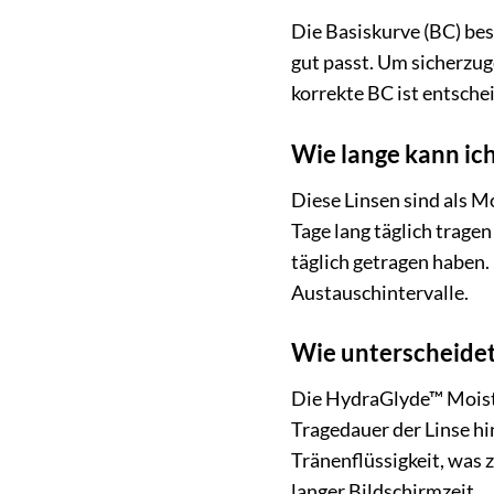
Die Basiskurve (BC) bes
gut passt. Um sicherzuge
korrekte BC ist entsche
Wie lange kann ich
Diese Linsen sind als M
Tage lang täglich tragen
täglich getragen haben.
Austauschintervalle.
Wie unterscheidet
Die HydraGlyde™ Moistur
Tragedauer der Linse hin
Tränenflüssigkeit, was
langer Bildschirmzeit.