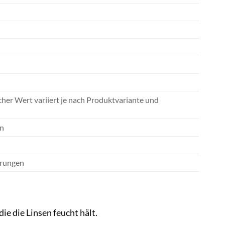
cher Wert variiert je nach Produktvariante und
on
erungen
e die Linsen feucht hält.