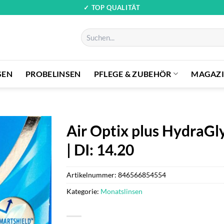
✓ TOP QUALITÄT
Suchen
nach:
SEN
PROBELINSEN
PFLEGE & ZUBEHÖR
MAGAZ
Air Optix plus HydraGly
| DI: 14.20
Artikelnummer:
846566854554
Kategorie:
Monatslinsen