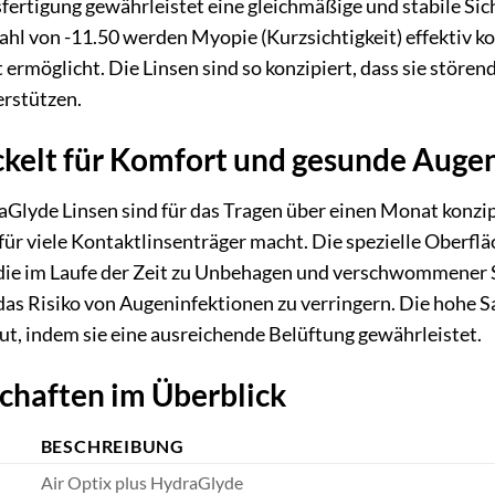
sfertigung gewährleistet eine gleichmäßige und stabile Sic
ahl von -11.50 werden Myopie (Kurzsichtigkeit) effektiv kor
möglicht. Die Linsen sind so konzipiert, dass sie stören
rstützen.
ckelt für Komfort und gesunde Auge
aGlyde Linsen sind für das Tragen über einen Monat konzipi
für viele Kontaktlinsenträger macht. Die spezielle Oberf
die im Laufe der Zeit zu Unbehagen und verschwommener Si
das Risiko von Augeninfektionen zu verringern. Die hohe S
t, indem sie eine ausreichende Belüftung gewährleistet.
chaften im Überblick
BESCHREIBUNG
Air Optix plus HydraGlyde