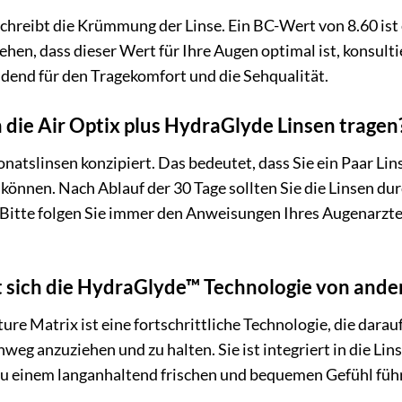
chreibt die Krümmung der Linse. Ein BC-Wert von 8.60 ist 
hen, dass dieser Wert für Ihre Augen optimal ist, konsulti
idend für den Tragekomfort und die Sehqualität.
 die Air Optix plus HydraGlyde Linsen tragen
onatslinsen konzipiert. Das bedeutet, dass Sie ein Paar Li
 können. Nach Ablauf der 30 Tage sollten Sie die Linsen dur
 Bitte folgen Sie immer den Anweisungen Ihres Augenarzte
 sich die HydraGlyde™ Technologie von ande
e Matrix ist eine fortschrittliche Technologie, die darauf
weg anzuziehen und zu halten. Sie ist integriert in die Li
 zu einem langanhaltend frischen und bequemen Gefühl füh