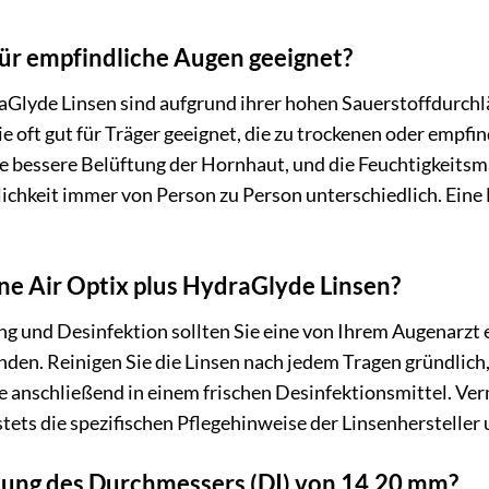
für empfindliche Augen geeignet?
raGlyde Linsen sind aufgrund ihrer hohen Sauerstoffdurch
e oft gut für Träger geeignet, die zu trockenen oder empfi
e bessere Belüftung der Hornhaut, und die Feuchtigkeitsmat
glichkeit immer von Person zu Person unterschiedlich. Eine
ne Air Optix plus HydraGlyde Linsen?
ung und Desinfektion sollten Sie eine von Ihrem Augenarz
en. Reinigen Sie die Linsen nach jedem Tragen gründlich, 
sie anschließend in einem frischen Desinfektionsmittel. V
stets die spezifischen Pflegehinweise der Linsenhersteller
tung des Durchmessers (DI) von 14.20 mm?