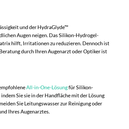
lässigkeit und der HydraGlyde™
ndlichen Augen neigen. Das Silikon-Hydrogel-
rix hilft, Irritationen zu reduzieren. Dennoch ist
 Beratung durch Ihren Augenarzt oder Optiker ist
t empfohlene
All-in-One-Lösung
für Silikon-
indem Sie sie in der Handfläche mit der Lösung
ermeiden Sie Leitungswasser zur Reinigung oder
 und Ihres Augenarztes.