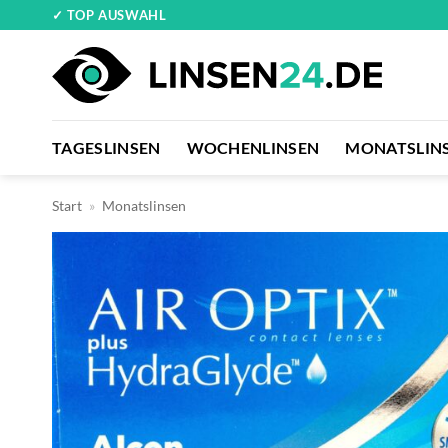
Zum
✓ TOP AUSWAHL
Inhalt
springen
TAGESLINSEN
WOCHENLINSEN
MONATSLIN
Start
»
Monatslinsen