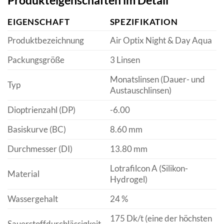
Produkteigenschaften im Detail
EIGENSCHAFT
SPEZIFIKATION
Produktbezeichnung
Air Optix Night & Day Aqua
Packungsgröße
3 Linsen
Monatslinsen (Dauer- und
Typ
Austauschlinsen)
Dioptrienzahl (DP)
-6.00
Basiskurve (BC)
8.60 mm
Durchmesser (DI)
13.80 mm
Lotrafilcon A (Silikon-
Material
Hydrogel)
Wassergehalt
24 %
175 Dk/t (eine der höchsten
Sauerstoffdurchlässigkeit