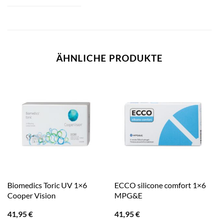
ÄHNLICHE PRODUKTE
Biomedics Toric UV 1×6
ECCO silicone comfort 1×6
Cooper Vision
MPG&E
41,95
€
41,95
€